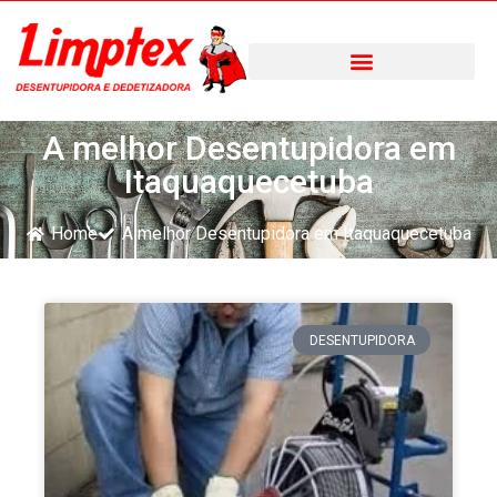
Desentupidora Limptex
A melhor Desentupidora em
Itaquaquecetuba
Home
A melhor Desentupidora em Itaquaquecetuba
DESENTUPIDORA