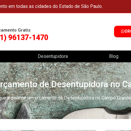
nto em todas as cidades do Estado de São Paulo.
çamento Gratis
OR
11) 96137-1470
Desentupidora
Blog
 orçamento de Desentupidora no 
gue e solicite um orçamento de Desentupidora no Campo Grand