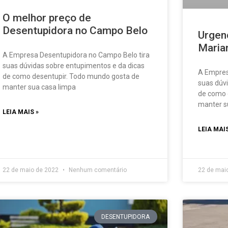
O melhor preço de
Desentupidora no Campo Belo
Urgenc
Maria
A Empresa Desentupidora no Campo Belo tira
suas dúvidas sobre entupimentos e da dicas
A Empresa
de como desentupir. Todo mundo gosta de
suas dúv
manter sua casa limpa
de como 
manter s
LEIA MAIS »
LEIA MAIS
22 de maio de 2022
Nenhum comentário
22 de mai
DESENTUPIDORA