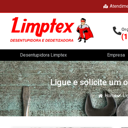
Atendime
Or
(
Desentupidora Limptex
Empresa
Ligue e solicite um
Home
Li