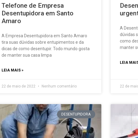
Telefone de Empresa
Desen
Desentupidora em Santo
urgen
Amaro
A Desentu
dúvidas 
A Empresa Desentupidora em Santo Amaro
como des
tira suas dúvidas sobre entupimentos e da
manter s
dicas de como desentupir. Todo mundo gosta
de manter sua casa limpa
LEIA MAIS
LEIA MAIS »
22 de maio de 2022
Nenhum comentário
22 de mai
DESENTUPIDORA