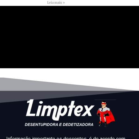
Leia mais »
Informação importante os descontos é de acordo com