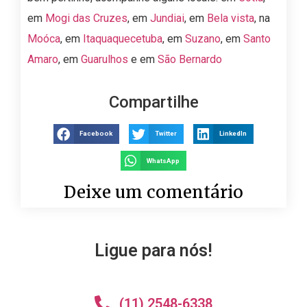
em
Mogi das Cruzes
, em
Jundiai
, em
Bela vista
, na
Moóca
, em
Itaquaquecetuba
, em
Suzano
, em
Santo
Amaro
, em
Guarulhos
e em
São Bernardo
Compartilhe
Facebook
Twitter
LinkedIn
WhatsApp
Deixe um comentário
Ligue para nós!
(11) 2548-6338