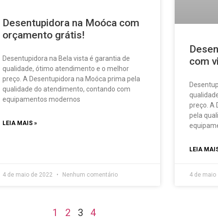
Desentupidora na Moóca com
orçamento grátis!
Desent
Desentupidora na Bela vista é garantia de
com vi
qualidade, ótimo atendimento e o melhor
preço. A Desentupidora na Moóca prima pela
Desentupi
qualidade do atendimento, contando com
qualidad
equipamentos modernos
preço. A 
pela qua
LEIA MAIS »
equipam
LEIA MAIS
4 de maio de 2022
Nenhum comentário
4 de maio
1
2
3
4